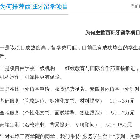
为何推荐西班牙留学项目
当前
为何主推西班牙留学项
一是该项目成熟度高，留学费用低，目前已有成功毕业的学生
币。
二是项目由学校二级机构——继续教育与国际合作部直接推进
机构运作，可靠性更有保障。
三是相比中介留学申请，收费优势显著。安徽省内留学中介针对
基础服务（院校定位、标准化文书、材料提交）：
1
万～
3
万元
全程服务（个性化文书、面试辅导、签证跟踪）：
3
万～
7
万元
高端定制（名校冲刺、背景提升、专项顾问）：
7
万～
18
万元
针对蚌埠工商学院的同学，我们秉持“
服务学生至上
”原则，
免