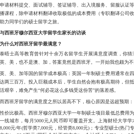
申请材料提交、面试辅导、签证辅导、出入境服务、留服认证
播课程，除申请材料翻译收取极低的成本费用（专职翻译公司
助力同学们的硕士留学之旅。
与西班牙穆尔西亚大学留学生家长的访谈
为什么对西班牙留学最满意？
泰晤士高等教育曾针对十余万名留学生开展满意度调查，你猜
英、美，也不是澳、加，答案竟然是西班牙。一开始我也颇为不
英、美、加等国的留学成本极高：英国一年制硕士费用通常在
达两三百万。投入巨额成本后，学生自然会抱有极高期待，但
活艰辛，难免产生“何必花这么多钱受这份苦”的落差感。
而西班牙留学的满意度之所以居高不下，核心原因是远超预期：
性价比极高。西班牙穆尔西亚大学一年制硕士项目最低总费用
一线城市，每月5000元人民币即可覆盖开支。上海财经大学学术型
8,000元/年(哲学类7,000元，经管类8,000元)；专业型硕士(热门专