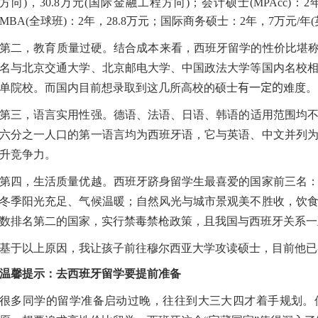
方向)，30.8万元(国际金融工程方向)；会计硕士(MPAcc)：2年(0
MBA(全球班)：2年，28.8万元；国际商务硕士：2年，7万元/年
第二，教育质量过硬。结合成本来看，西班牙留学的性价比堪称
名与北京交通大学、北京邮电大学、中国政法大学等国内名校
单院校。而国内目前想录取到这几所高校的硕士
有一定的
难度。
第三，语言实用性强。德语、法语、日语、韩语的适用范围均
六分之一人口的第一语言均为西班牙语，它与英语、中文并列
升竞争力。
第四，生活质量优越。西班牙跻身留学生最喜爱的国家前三名
冬季阳光充足、气候温暖；自然风光与城市景观美不胜收，饮
数排名第二的国家，实行禁毒禁枪政策，且我国与西班牙关系一
基于以上原因，我让孩子前往穆尔西亚大学攻读硕士，目前他已
温馨提示：去西班牙留学要提前准备
很多同学的留学准备启动过晚，往往到大三大四才着手规划。