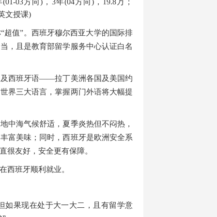
1-03方向)，3年(04方向)，19.8万；
(英文
授课
)
“超值”。西班牙穆尔西亚大学的国际排
相当，且是教育部留学服务中心认证白名
不及西班牙语——拉丁美洲各国及美国约
为世界三大语言，掌握两门外语将大幅提
：地中海气候舒适，夏季炎热但不闷热，
食丰富美味；同时，西班牙是欧洲安全系
直很友好，安全更有保障。
在西班牙顺利就业。
但如果现在处于大一大二，且有留学意